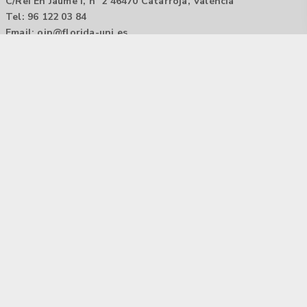
C/Rei En Jaume I, nº 2 46470 Catarroja, València
Tel: 96 122 03 84
Email:
oip@florida-uni.es
Agencia de colocación / Agència de col.locació 1000000022
Horario: 9:00 a 14:00
Contactar
Aviso legal |
Política de privacidad
Tecnología Hubtrick ©
Propiedad intelectual registrada