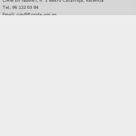
C/Rei En Jaume I, nº 2 46470 Catarroja, València
Tel: 96 122 03 84
Email:
oip@florida-uni.es
Agencia de colocación / Agència de col.locació 1000000022
Horario: 9:00 a 14:00
Contactar
Aviso legal |
Política de privacidad
Tecnología Hubtrick ©
Propiedad intelectual registrada