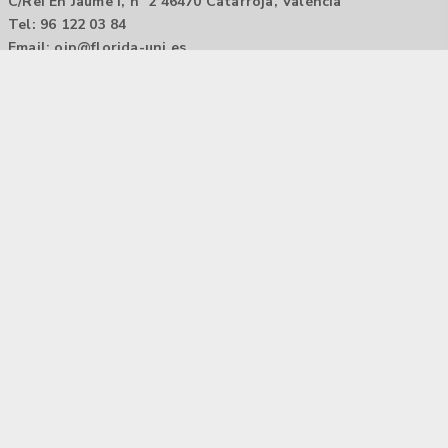
C/Rei En Jaume I, nº 2 46470 Catarroja, València
Tel: 96 122 03 84
Email:
oip@florida-uni.es
Agencia de colocación / Agència de col.locació 1000000022
Horario: 9:00 a 14:00
Contactar
Aviso legal |
Política de privacidad
Tecnología Hubtrick ©
Propiedad intelectual registrada