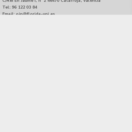
C/Rei En Jaume I, nº 2 46470 Catarroja, València
Tel: 96 122 03 84
Email:
oip@florida-uni.es
Agencia de colocación / Agència de col.locació 1000000022
Horario: 9:00 a 14:00
Contactar
Aviso legal |
Política de privacidad
Tecnología Hubtrick ©
Propiedad intelectual registrada