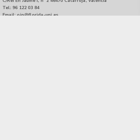
C/Rei En Jaume I, nº 2 46470 Catarroja, València
Tel: 96 122 03 84
Email:
oip@florida-uni.es
Agencia de colocación / Agència de col.locació 1000000022
Horario: 9:00 a 14:00
Contactar
Aviso legal |
Política de privacidad
Tecnología Hubtrick ©
Propiedad intelectual registrada