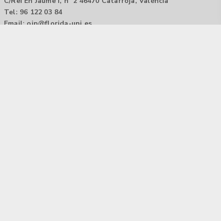
C/Rei En Jaume I, nº 2 46470 Catarroja, València
Tel: 96 122 03 84
Email:
oip@florida-uni.es
Agencia de colocación / Agència de col.locació 1000000022
Horario: 9:00 a 14:00
Contactar
Aviso legal |
Política de privacidad
Tecnología Hubtrick ©
Propiedad intelectual registrada