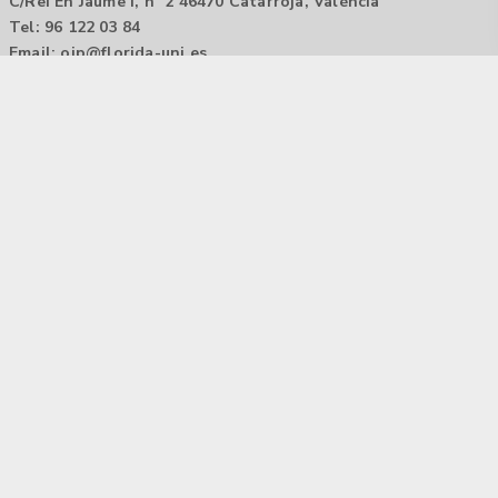
C/Rei En Jaume I, nº 2 46470 Catarroja, València
Tel: 96 122 03 84
Email:
oip@florida-uni.es
Agencia de colocación / Agència de col.locació 1000000022
Horario: 9:00 a 14:00
Contactar
Aviso legal |
Política de privacidad
Tecnología Hubtrick ©
Propiedad intelectual registrada