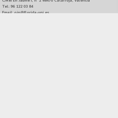
C/Rei En Jaume I, nº 2 46470 Catarroja, València
Tel: 96 122 03 84
Email:
oip@florida-uni.es
Agencia de colocación / Agència de col.locació 1000000022
Horario: 9:00 a 14:00
Contactar
Aviso legal |
Política de privacidad
Tecnología Hubtrick ©
Propiedad intelectual registrada