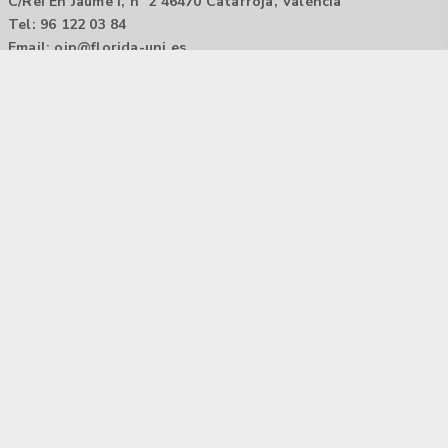
C/Rei En Jaume I, nº 2 46470 Catarroja, València
Tel: 96 122 03 84
Email:
oip@florida-uni.es
Agencia de colocación / Agència de col.locació 1000000022
Horario: 9:00 a 14:00
Contactar
Aviso legal |
Política de privacidad
Tecnología Hubtrick ©
Propiedad intelectual registrada