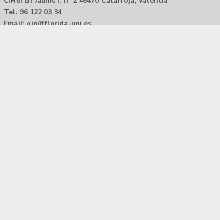
C/Rei En Jaume I, nº 2 46470 Catarroja, València
Tel: 96 122 03 84
Email:
oip@florida-uni.es
Agencia de colocación / Agència de col.locació 1000000022
Horario: 9:00 a 14:00
Contactar
Aviso legal |
Política de privacidad
Tecnología Hubtrick ©
Propiedad intelectual registrada