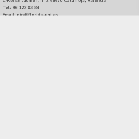
C/Rei En Jaume I, nº 2 46470 Catarroja, València
Tel: 96 122 03 84
Email:
oip@florida-uni.es
Agencia de colocación / Agència de col.locació 1000000022
Horario: 9:00 a 14:00
Contactar
Aviso legal |
Política de privacidad
Tecnología Hubtrick ©
Propiedad intelectual registrada