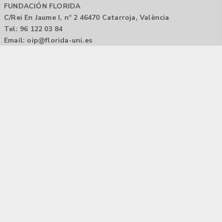
FUNDACIÓN FLORIDA
C/Rei En Jaume I, nº 2 46470 Catarroja, València
Tel: 96 122 03 84
Email:
oip@florida-uni.es
Agencia de colocación / Agència de col.locació 1000000022
Horario: 9:00 a 14:00
Contactar
Aviso legal |
Política de privacidad
Tecnología Hubtrick ©
Propiedad intelectual registrada