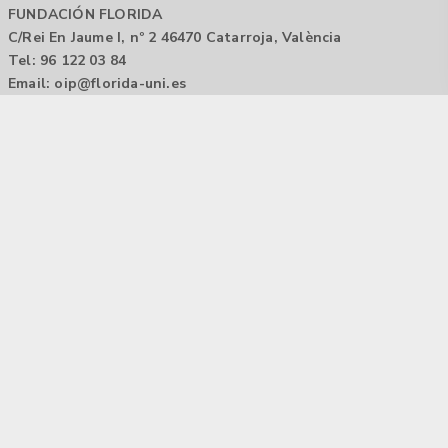
FUNDACIÓN FLORIDA
C/Rei En Jaume I, nº 2 46470 Catarroja, València
Tel: 96 122 03 84
Email:
oip@florida-uni.es
Agencia de colocación / Agència de col.locació 1000000022
Horario: 9:00 a 14:00
Contactar
Aviso legal |
Política de privacidad
Tecnología Hubtrick ©
Propiedad intelectual registrada