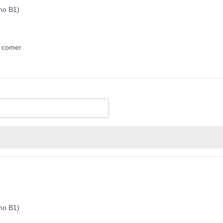
imo B1)
a comer
imo B1)