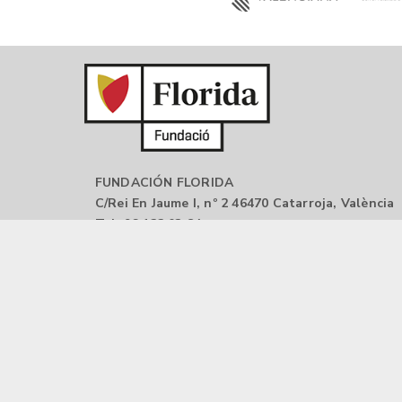
FUNDACIÓN FLORIDA
C/Rei En Jaume I, nº 2 46470 Catarroja, València
Tel: 96 122 03 84
Email:
oip@florida-uni.es
Aviso legal |
Política de privacidad