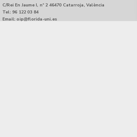
C/Rei En Jaume I, nº 2 46470 Catarroja, València
Tel: 96 122 03 84
Email:
oip@florida-uni.es
Agencia de colocación / Agència de col.locació 1000000022
Horario: 9:00 a 14:00
Contactar
Aviso legal |
Política de privacidad
Tecnología Hubtrick ©
Propiedad intelectual registrada