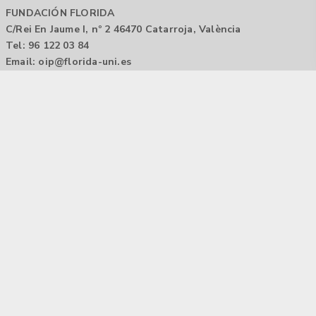
FUNDACIÓN FLORIDA
C/Rei En Jaume I, nº 2 46470 Catarroja, València
Tel: 96 122 03 84
Email:
oip@florida-uni.es
Agencia de colocación / Agència de col.locació 1000000022
Horario: 9:00 a 14:00
Contactar
Aviso legal |
Política de privacidad
Tecnología Hubtrick ©
Propiedad intelectual registrada