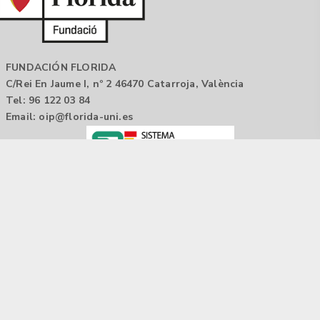
FUNDACIÓN FLORIDA
C/Rei En Jaume I, nº 2 46470 Catarroja, València
Tel: 96 122 03 84
Email:
oip@florida-uni.es
Agencia de colocación / Agència de col.locació 1000000022
Horario: 9:00 a 14:00
Contactar
Aviso legal |
Política de privacidad